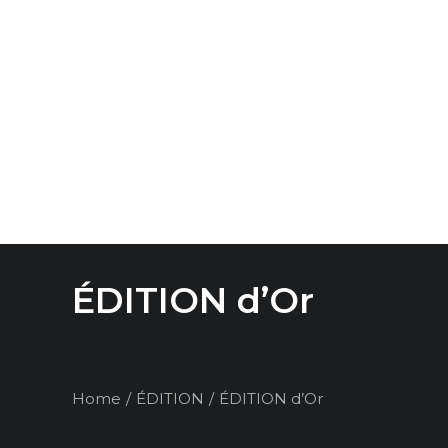
ÉDIT
The Maison
Golden Globes
The Golden Circle
ÉDITION d’Or
Home
ÉDITION
ÉDITION d’Or